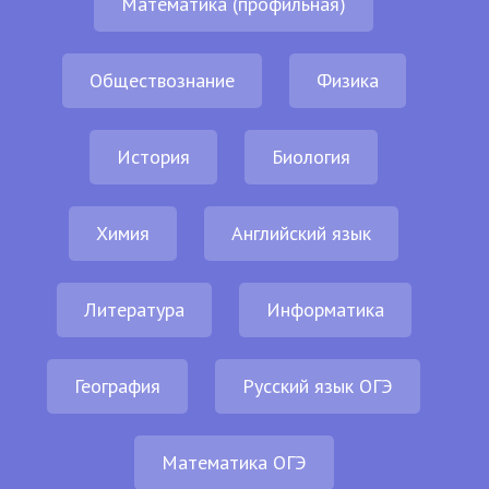
Математика (профильная)
Обществознание
Физика
История
Биология
Химия
Английский язык
Литература
Информатика
География
Русский язык ОГЭ
Математика ОГЭ