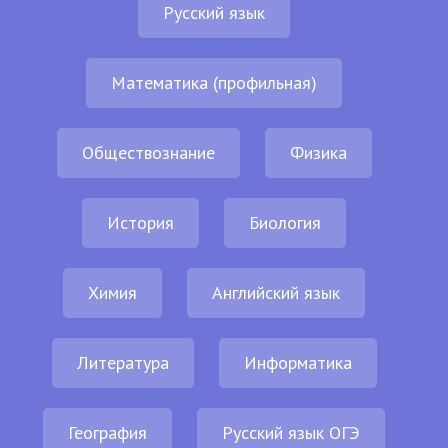
Русский язык
Математика (профильная)
Обществознание
Физика
История
Биология
Химия
Английский язык
Литература
Информатика
География
Русский язык ОГЭ