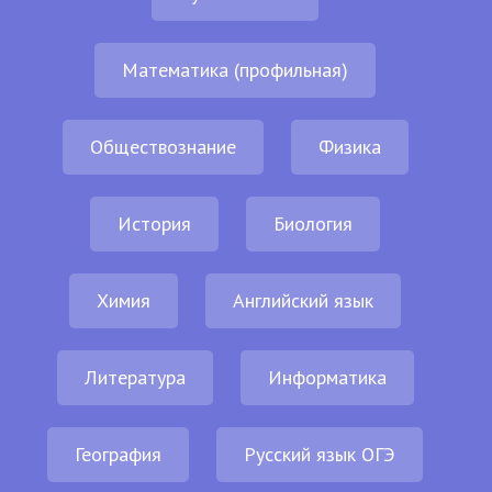
Математика (профильная)
Обществознание
Физика
История
Биология
Химия
Английский язык
Литература
Информатика
География
Русский язык ОГЭ