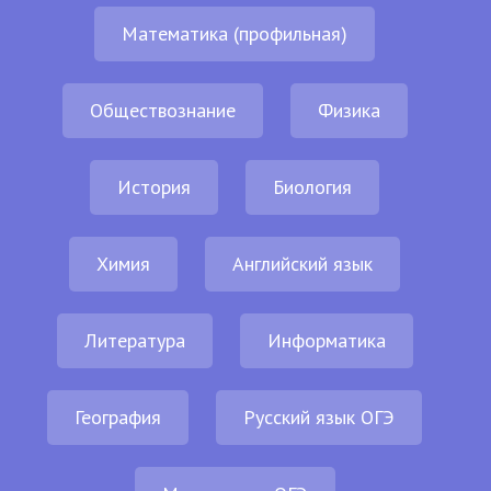
Математика (профильная)
Обществознание
Физика
История
Биология
Химия
Английский язык
Литература
Информатика
География
Русский язык ОГЭ