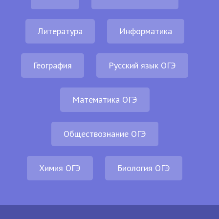
Литература
Информатика
География
Русский язык ОГЭ
Математика ОГЭ
Обществознание ОГЭ
Химия ОГЭ
Биология ОГЭ