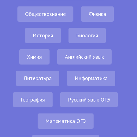
Обществознание
Физика
История
Биология
Химия
Английский язык
Литература
Информатика
География
Русский язык ОГЭ
Математика ОГЭ