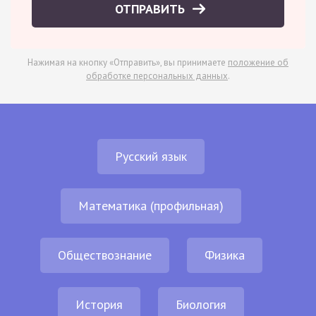
ОТПРАВИТЬ
Нажимая на кнопку «Отправить», вы принимаете
положение об
обработке персональных данных
.
Русский язык
Математика (профильная)
Обществознание
Физика
История
Биология