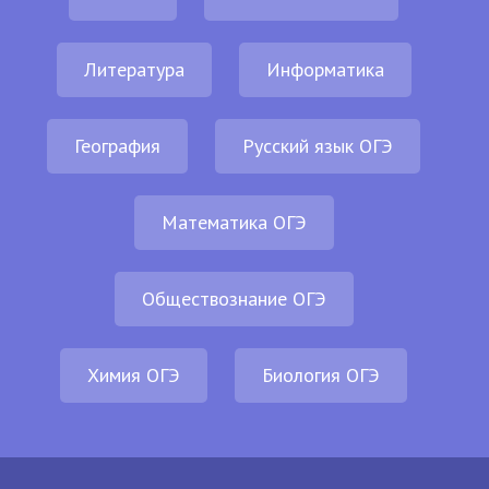
Литература
Информатика
География
Русский язык ОГЭ
Математика ОГЭ
Обществознание ОГЭ
Химия ОГЭ
Биология ОГЭ