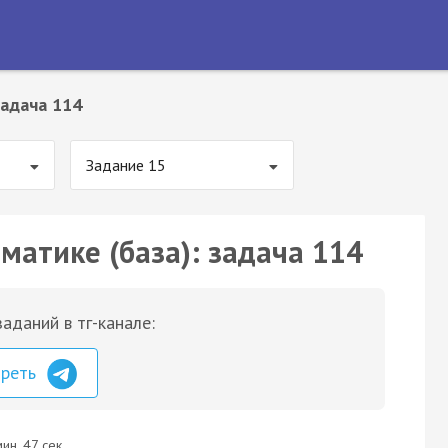
адача 114
Задание 15
матике (база): задача 114
аданий в тг-канале:
треть
ин. 47 сек.