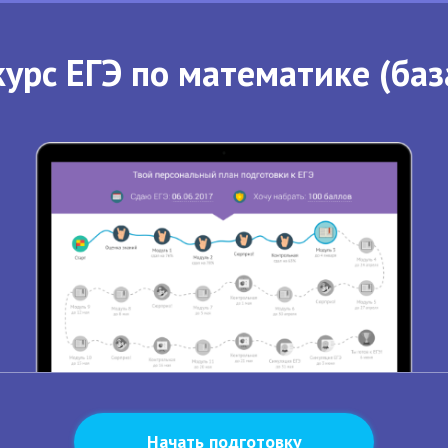
урс ЕГЭ по математике (баз
Начать подготовку