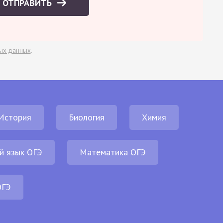
ОТПРАВИТЬ
ых данных
.
История
Биология
Химия
й язык ОГЭ
Математика ОГЭ
ОГЭ