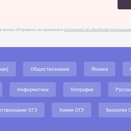
а кнопку «Отправить», вы принимаете
положение об обработке персональн
ная)
Обществознание
Физика
Информатика
География
Русски
ствознание ОГЭ
Химия ОГЭ
Биология 