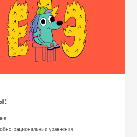
ы:
ния
робно-рациональные уравнения