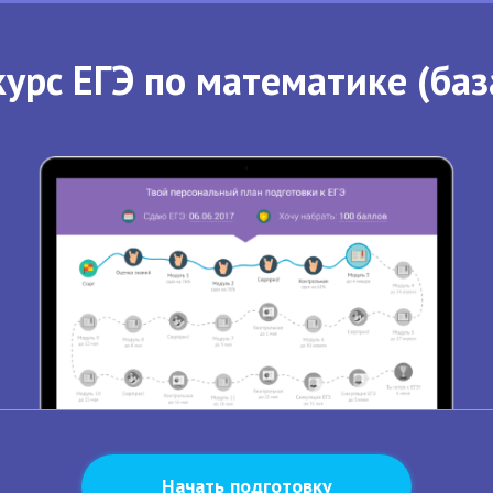
урс ЕГЭ по математике (баз
Начать подготовку