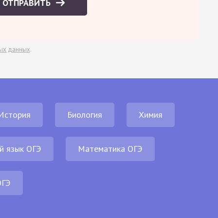
ОТПРАВИТЬ
ых данных
.
История
Биология
Химия
й язык ОГЭ
Математика ОГЭ
ОГЭ