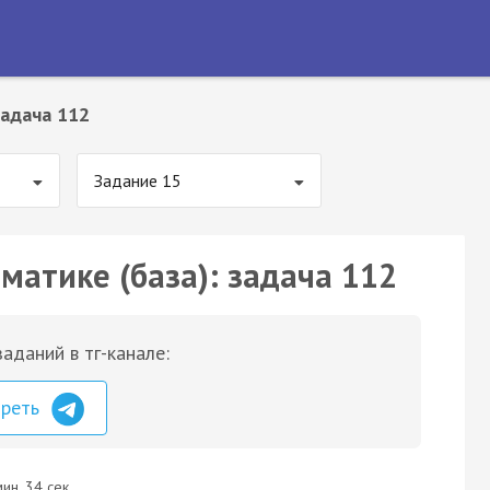
адача 112
Задание 15
матике (база): задача 112
аданий в тг-канале:
треть
ин. 34 сек.