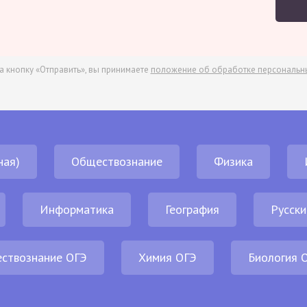
а кнопку «Отправить», вы принимаете
положение об обработке персональн
ная)
Обществознание
Физика
Информатика
География
Русски
ствознание ОГЭ
Химия ОГЭ
Биология 