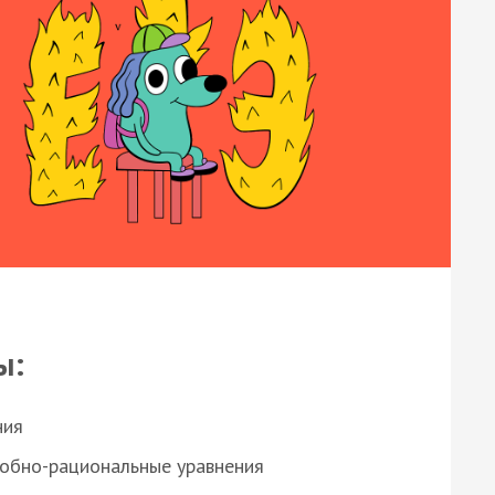
ы:
ния
робно-рациональные уравнения