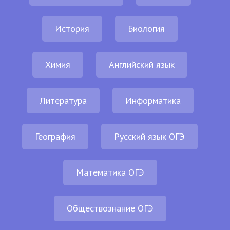
История
Биология
Химия
Английский язык
Литература
Информатика
География
Русский язык ОГЭ
Математика ОГЭ
Обществознание ОГЭ