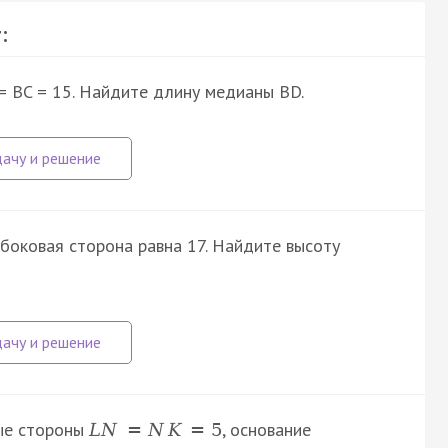
:
 = BC = 15. Найдите длину медианы BD.
боковая сторона равна 17. Найдите высоту
ые стороны
, основание
L
N
=
N
K
=
5