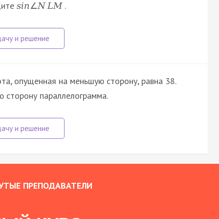
дите
.
s
i
n
∠
N
L
M
та, опущенная на меньшую сторону, равна 38.
ю сторону параллелограмма.
УТЫЕ ПРЕПОДАВАТЕЛИ