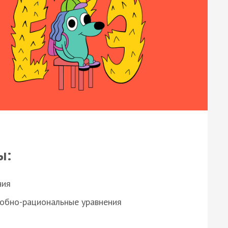
ы:
ния
робно-рациональные уравнения