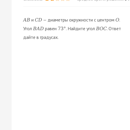
и
— диаметры окружности с центром
.
A
B
C
D
O
Угол
равен
. Найдите угол
. Ответ
B
A
D
73
°
B
O
C
дайте в градусах.