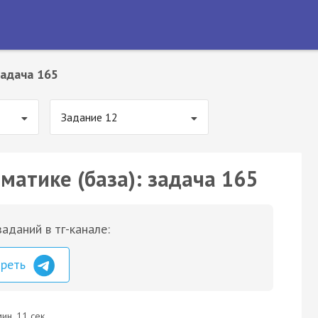
адача 165
Задание 12
матике (база): задача 165
аданий в тг-канале:
треть
ин. 11 сек.