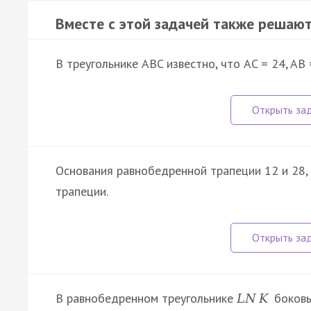
Вместе с этой задачей также решают
В треугольнике ABC известно, что AC = 24, AB
Основания равнобедренной трапеции 12 и 28, 
трапеции.
В равнобедренном треугольнике
боков
L
N
K