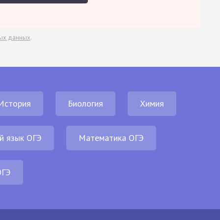
ых данных
.
История
Биология
Химия
й язык ОГЭ
Математика ОГЭ
ОГЭ