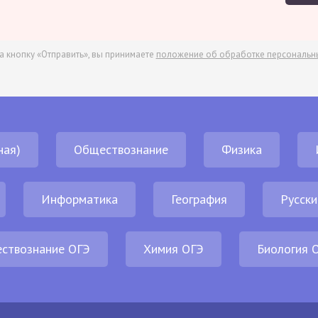
а кнопку «Отправить», вы принимаете
положение об обработке персональн
ная)
Обществознание
Физика
Информатика
География
Русски
ствознание ОГЭ
Химия ОГЭ
Биология 