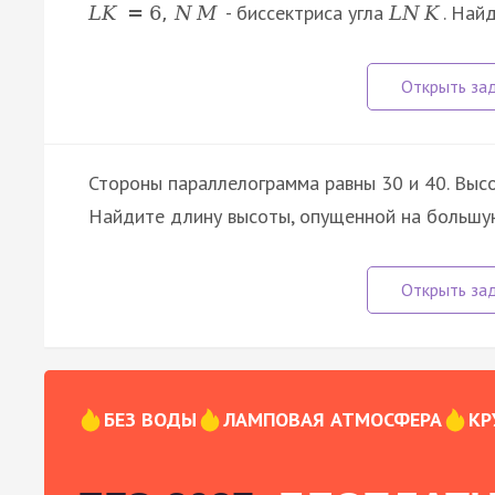
- биссектриса угла
. Най
L
K
=
6
,
N
M
L
N
K
Стороны параллелограмма равны 30 и 40. Высо
Найдите длину высоты, опущенной на большу
БЕЗ ВОДЫ
ЛАМПОВАЯ АТМОСФЕРА
КР