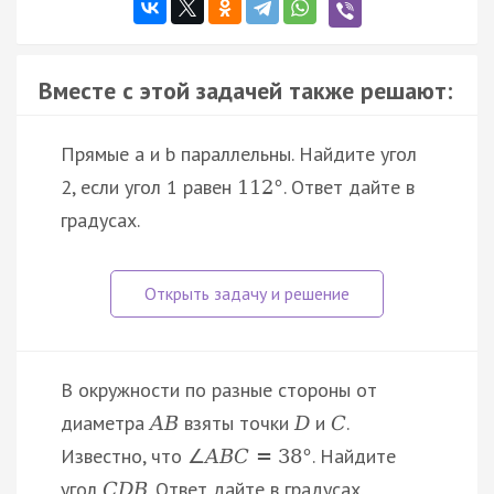
Вместе с этой задачей также решают:
Прямые a и b параллельны. Найдите угол
2, если угол 1 равен
. Ответ дайте в
112
°
градусах.
В окружности по разные стороны от
диаметра
взяты точки
и
.
A
B
D
C
Известно, что
. Найдите
∠
A
B
C
=
38
°
угол
. Ответ дайте в градусах.
C
D
B