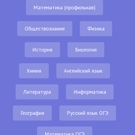
Математика (профильная)
Обществознание
Физика
История
Биология
Химия
Английский язык
Литература
Информатика
География
Русский язык ОГЭ
Математика ОГЭ