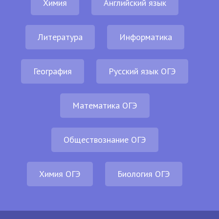
Химия
Английский язык
Литература
Информатика
География
Русский язык ОГЭ
Математика ОГЭ
Обществознание ОГЭ
Химия ОГЭ
Биология ОГЭ