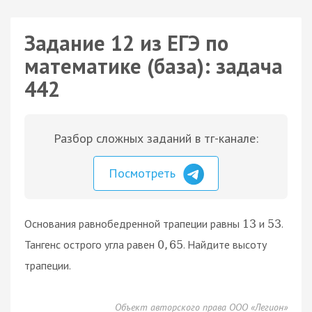
Задание 12 из ЕГЭ по
математике (база): задача
442
Разбор сложных заданий в тг-канале:
Посмотреть
Основания равнобедренной трапеции равны
и
.
13
53
Тангенс острого угла равен
. Найдите высоту
0
,
65
трапеции.
Объект авторского права ООО «Легион»