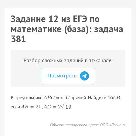
Задание 12 из ЕГЭ по
математике (база): задача
381
Разбор сложных заданий в тг-канале:
Посмотреть
В треугольнике
угол
прямой. Найдите
,
A
B
C
C
cos
B
если
,
.
A
B
=
20
A
C
=
2
19
√
Объект авторского права ООО «Легион»