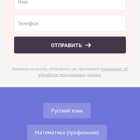
ОТПРАВИТЬ
Нажимая на кнопку «Отправить», вы принимаете
положение об
обработке персональных данных
.
Русский язык
Математика (профильная)