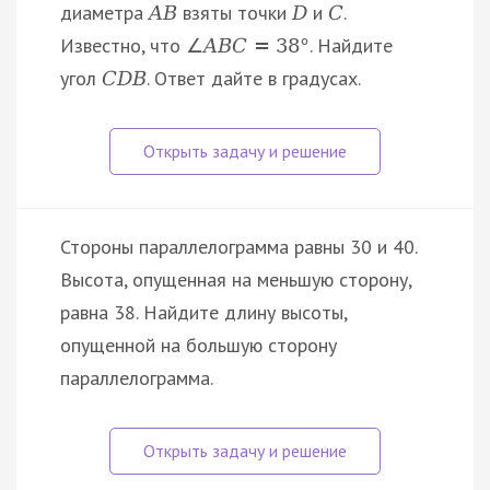
диаметра
взяты точки
и
.
A
B
D
C
Известно, что
. Найдите
∠
A
B
C
=
38
°
угол
. Ответ дайте в градусах.
C
D
B
Стороны параллелограмма равны 30 и 40.
Высота, опущенная на меньшую сторону,
равна 38. Найдите длину высоты,
опущенной на большую сторону
параллелограмма.