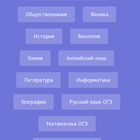
Обществознание
Физика
История
Биология
Химия
Английский язык
Литература
Информатика
География
Русский язык ОГЭ
Математика ОГЭ