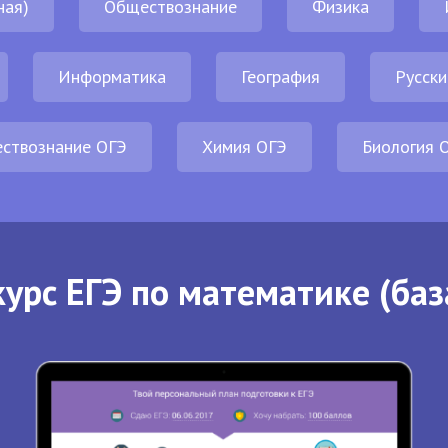
ная)
Обществознание
Физика
Информатика
География
Русски
ствознание ОГЭ
Химия ОГЭ
Биология 
урс ЕГЭ по математике (баз