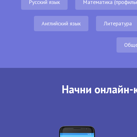
Русский язык
Математика (профиль
Английский язык
Литература
Обще
Начни онлайн-к