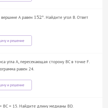
и вершине A равен
. Найдите угол B. Ответ
152
°
а угла A, пересекающая сторону BC в точке F.
ограмма равен 24.
 = BC = 15. Найдите длину медианы BD.