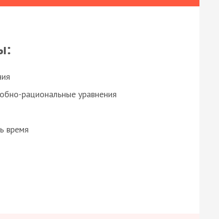
ы:
ния
робно-рациональные уравнения
ь время