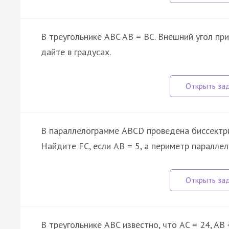
В треугольнике ABC AB = BC. Внешний угол пр
дайте в градусах.
В параллелограмме ABCD проведена биссектрис
Найдите FC, если AB = 5, а периметр параллел
В треугольнике ABC известно, что AC = 24, AB