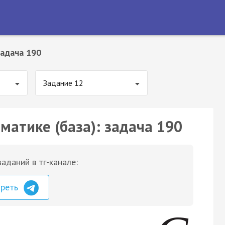
адача 190
Задание 12
матике (база): задача 190
аданий в тг-канале:
треть