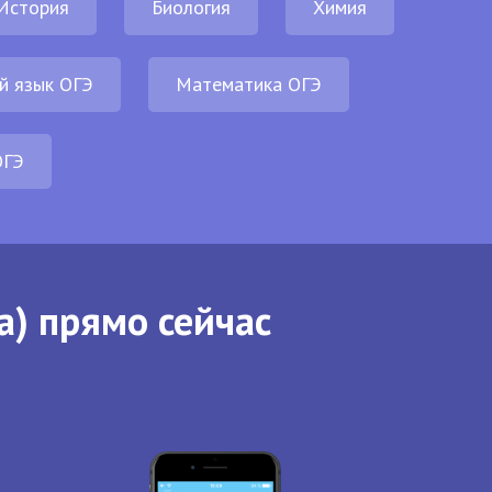
История
Биология
Химия
й язык ОГЭ
Математика ОГЭ
ОГЭ
а) прямо сейчас