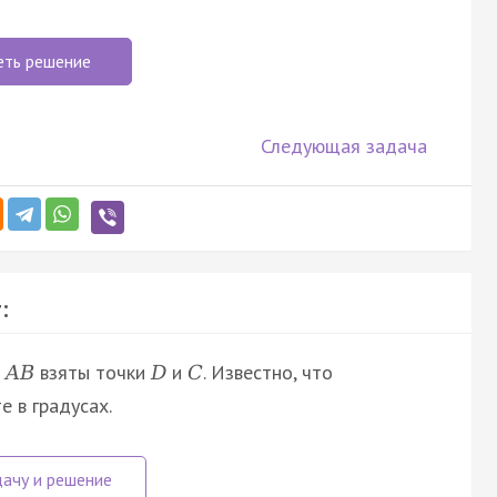
еть решение
Следующая задача
:
а
взяты точки
и
. Известно, что
A
B
D
C
е в градусах.