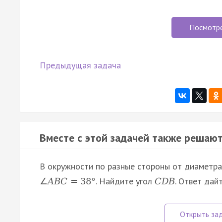
Посмотр
Предыдущая задача
Вместе с этой задачей также решают
В окружности по разные стороны от диаметр
. Найдите угол
. Ответ дайт
∠
A
B
C
=
38
°
C
D
B