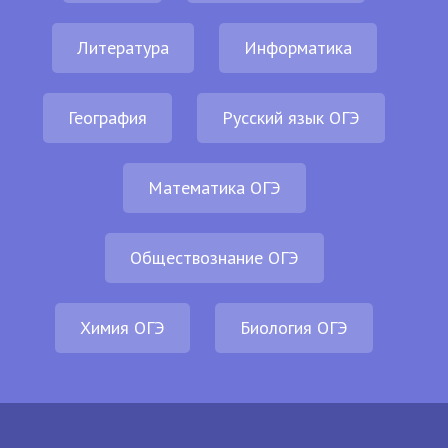
Литература
Информатика
География
Русский язык ОГЭ
Математика ОГЭ
Обществознание ОГЭ
Химия ОГЭ
Биология ОГЭ