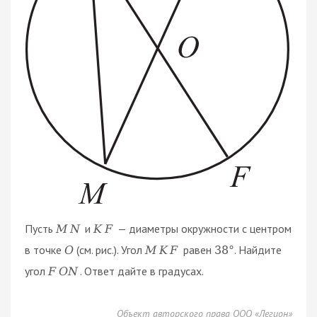
Пусть
и
— диаметры окружности с центром
M
N
K
F
в точке
(см. рис.). Угол
равен
. Найдите
O
M
K
F
38
°
угол
. Ответ дайте в градусах.
F
O
N
Объект авторского права ООО «Легион»