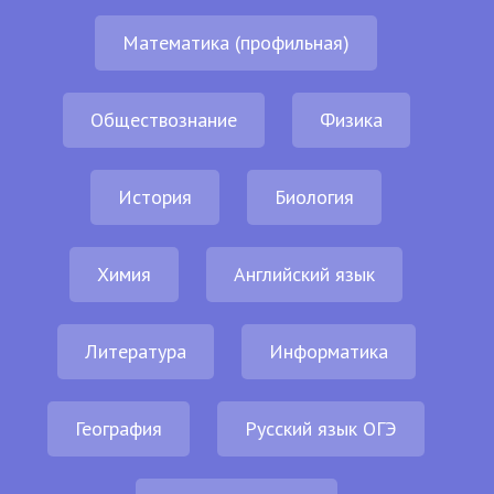
Математика (профильная)
Обществознание
Физика
История
Биология
Химия
Английский язык
Литература
Информатика
География
Русский язык ОГЭ