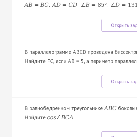
A
B
=
B
C
,
A
D
=
C
D
,
∠
B
=
85
°
,
∠
D
=
13
В параллелограмме ABCD проведена биссектрис
Найдите FC, если AB = 5, а периметр параллел
В равнобедренном треугольнике
боковы
A
B
C
Найдите
.
c
o
s
∠
B
C
A