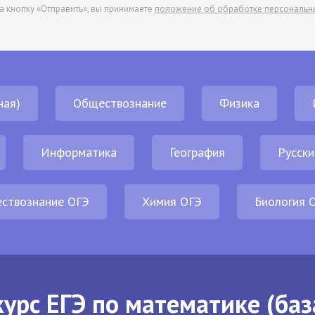
а кнопку «Отправить», вы принимаете
положение об обработке персональн
ная)
Обществознание
Физика
Информатика
География
Русски
ствознание ОГЭ
Химия ОГЭ
Биология 
урс ЕГЭ по математике (баз