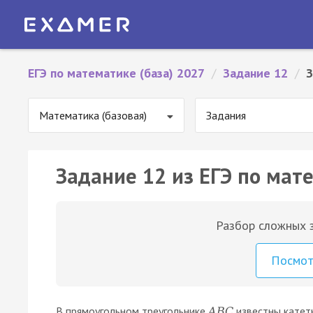
ЕГЭ по математике (база) 2027
/
Задание 12
/
З
Математика (базовая)
Задания
Задание 12 из ЕГЭ по мате
Разбор сложных з
Посмо
В прямоугольном треугольнике
известны кате
A
B
C