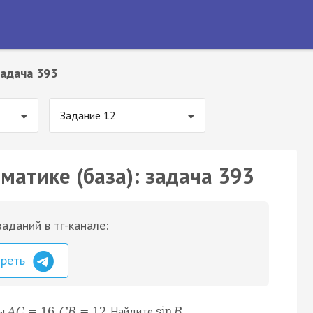
адача 393
Задание 12
матике (база): задача 393
аданий в тг-канале:
треть
ты
,
. Найдите
.
A
C
=
16
C
B
=
12
sin
B