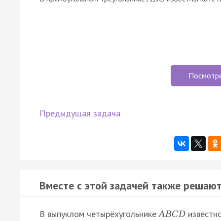
Посмотр
Предыдущая задача
Вместе с этой задачей также решают
В выпуклом четырёхугольнике
известно
A
B
C
D