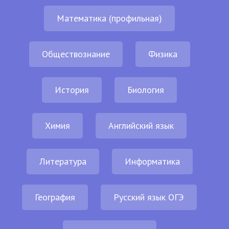
Математика (профильная)
Обществознание
Физика
История
Биология
Химия
Английский язык
Литература
Информатика
География
Русский язык ОГЭ