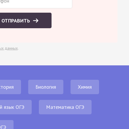
ОТПРАВИТЬ
ых данных
.
стория
Биология
Химия
й язык ОГЭ
Математика ОГЭ
ОГЭ