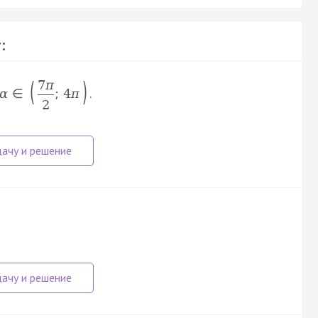
:
(
)
7
π
.
α
∈
;
4
π
2