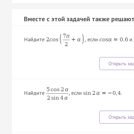
Вместе с этой задачей также решают
(
)
7
π
Найдите
, если
и
2
c
o
s
+
α
c
o
s
α
=
0.6
2
5
cos
2
α
Найдите
, если
.
sin
2
α
=
−
0
,
4
2
sin
4
α