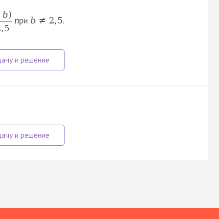
−
b
)
при
.
b
≠
2
,
5
2
,
5