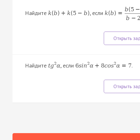
b
(
5
Найдите
, если
k
(
b
)
+
k
(
5
−
b
)
k
(
b
)
=
b
−
2
2
2
Найдите
, если
.
t
g
α
6
s
i
n
α
+
8
c
o
s
α
=
7