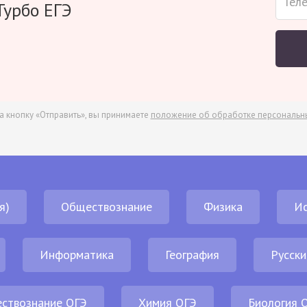
Турбо ЕГЭ
а кнопку «Отправить», вы принимаете
положение об обработке персональн
я)
Обществознание
Физика
И
Информатика
География
Русски
ствознание ОГЭ
Химия ОГЭ
Биология 