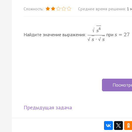
Сложность:
Среднее время решения:
1 м
6
√
s
Найдите значение выражения:
при
s
=
27
⋅
s
s
√
√
Посмотр
Предыдущая задача