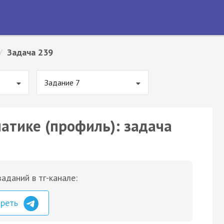
/
Задача 239
Задание 7
матике (профиль): задача
аданий в тг-канале:
треть