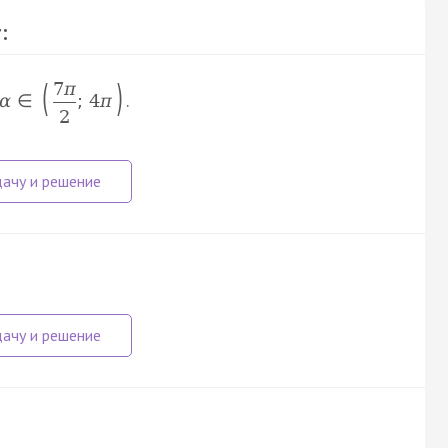
:
(
)
7
π
.
α
∈
;
4
π
2