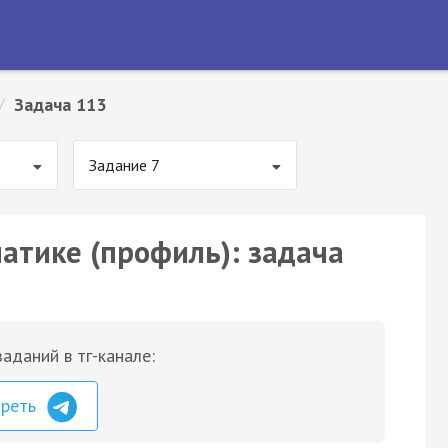
/
Задача 113
Задание 7
матике (профиль): задача
аданий в тг-канале:
треть