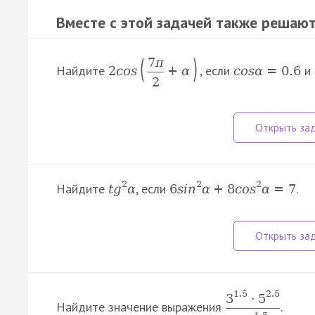
Вместе с этой задачей также решают
(
)
7
π
Найдите
, если
и
2
c
o
s
+
α
c
o
s
α
=
0.6
2
2
2
2
Найдите
, если
.
t
g
α
6
s
i
n
α
+
8
c
o
s
α
=
7
1.5
2.5
3
·
5
Найдите значение выражения
.