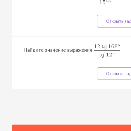
1.5
15
12
tg
168
°
Найдите значение выражения
.
tg
12
°