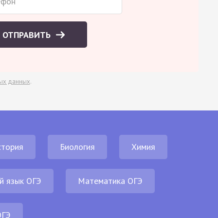
ОТПРАВИТЬ
ых данных
.
стория
Биология
Химия
й язык ОГЭ
Математика ОГЭ
ОГЭ