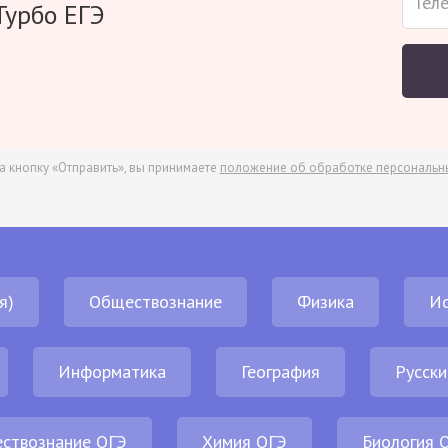
Турбо ЕГЭ
а кнопку «Отправить», вы принимаете
положение об обработке персональн
я)
Обществознание
Физика
И
Информатика
География
Русски
ствознание ОГЭ
Химия ОГЭ
Биология 