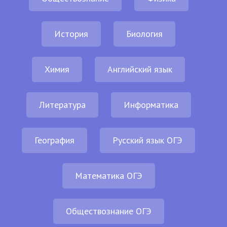
История
Биология
Химия
Английский язык
Литература
Информатика
География
Русский язык ОГЭ
Математика ОГЭ
Обществознание ОГЭ