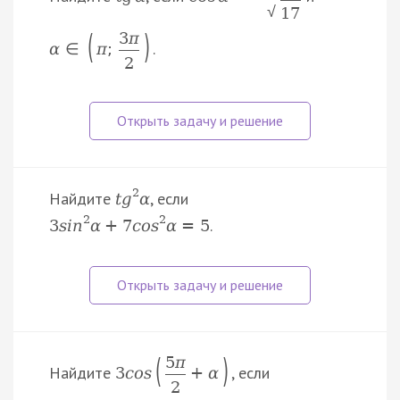
√
17
(
)
3
π
.
α
∈
π
;
2
2
Найдите
, если
t
g
α
2
2
.
3
s
i
n
α
+
7
c
o
s
α
=
5
(
)
5
π
Найдите
, если
3
c
o
s
+
α
2