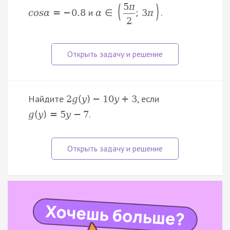
(
)
5
π
и
.
c
o
s
α
=
−
0.8
α
∈
;
3
π
2
Найдите
, если
2
g
(
y
)
−
10
y
+
3
.
g
(
y
)
=
5
y
−
7