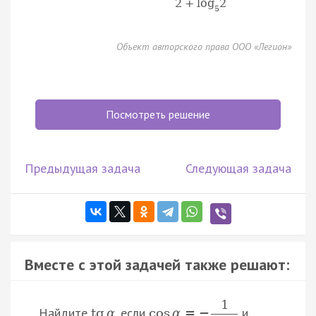
2
+
log
2
5
Объект авторского права ООО «Легион»
Посмотреть решение
Предыдущая задача
Следующая задача
Вместе с этой задачей также решают:
1
Найдите
, если
и
tg
α
cos
α
=
−