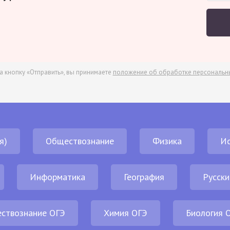
а кнопку «Отправить», вы принимаете
положение об обработке персональн
я)
Обществознание
Физика
И
Информатика
География
Русски
ствознание ОГЭ
Химия ОГЭ
Биология 