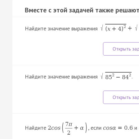
Вместе с этой задачей также решают
√
√
2
Найдите значение выражения
+
(
x
+
4
)
√
2
2
Найдите значение выражения
.
85
−
84
(
)
7
π
Найдите
, если
и
2
c
o
s
+
α
c
o
s
α
=
0.6
2