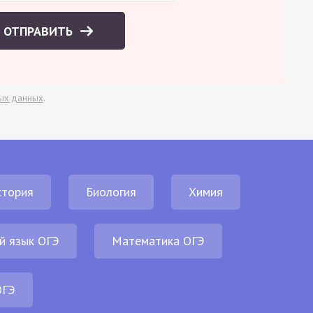
ОТПРАВИТЬ
ых данных
.
стория
Биология
Химия
й язык ОГЭ
Математика ОГЭ
ОГЭ