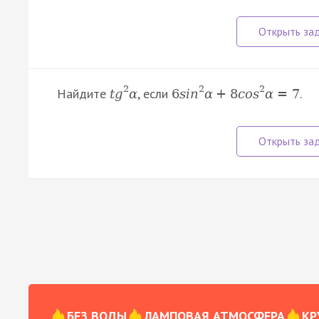
2
2
2
Найдите
, если
.
t
g
α
6
s
i
n
α
+
8
c
o
s
α
=
7
БЕЗ ВОДЫ
ЛАМПОВАЯ АТМОСФЕРА
КР