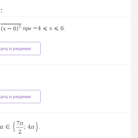
:
2
при
.
−
4
⩽
x
⩽
6
(
x
−
6
)
(
)
7
π
.
α
∈
;
4
π
2