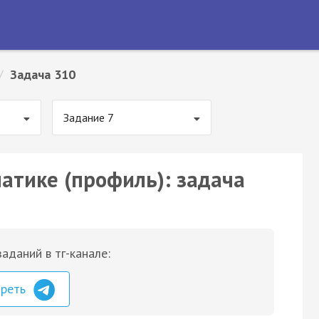
/
Задача 310
Задание 7
матике (профиль): задача
аданий в тг-канале:
треть