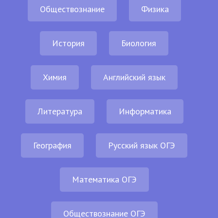
Обществознание
Физика
История
Биология
Химия
Английский язык
Литература
Информатика
География
Русский язык ОГЭ
Математика ОГЭ
Обществознание ОГЭ