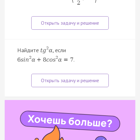
2
2
Найдите
, если
t
g
α
2
2
.
6
s
i
n
α
+
8
c
o
s
α
=
7