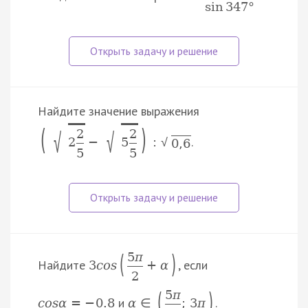
sin
347
°
Найдите значение выражения
(
)
2
2
√
√
.
2
−
5
:
√
0
,
6
5
5
(
)
5
π
Найдите
, если
3
c
o
s
+
α
2
(
)
5
π
и
.
c
o
s
α
=
−
0.8
α
∈
;
3
π