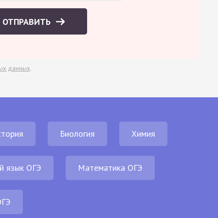
ОТПРАВИТЬ
ых данных
.
стория
Биология
Химия
й язык ОГЭ
Математика ОГЭ
ОГЭ