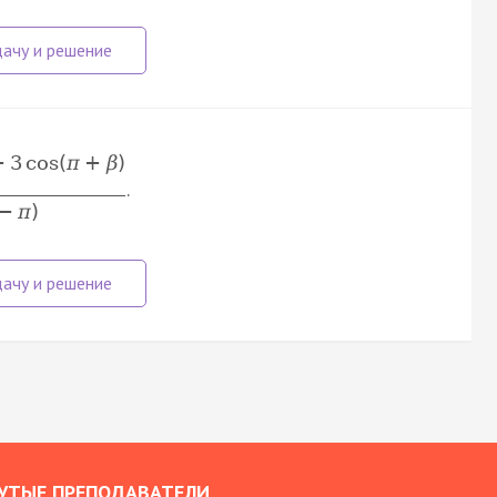
+
3
cos
(
π
+
β
)
.
−
π
)
УТЫЕ ПРЕПОДАВАТЕЛИ