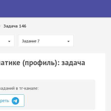
/
Задача 146
Задание 7
матике (профиль): задача
аданий в тг-канале:
треть