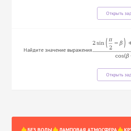
(
)
π
2
sin
−
β
2
Найдите значение выражения
cos
(
β
БЕЗ ВОДЫ
ЛАМПОВАЯ АТМОСФЕРА
КР