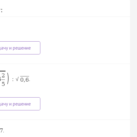
:
)
2
.
5
:
√
0
,
6
5
.
7