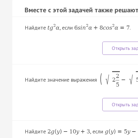
Вместе с этой задачей также решают
2
2
2
Найдите
, если
.
t
g
α
6
s
i
n
α
+
8
c
o
s
α
=
7
(
2
√
√
Найдите значение выражения
2
−
5
Найдите
, если
2
g
(
y
)
−
10
y
+
3
g
(
y
)
=
5
y
−