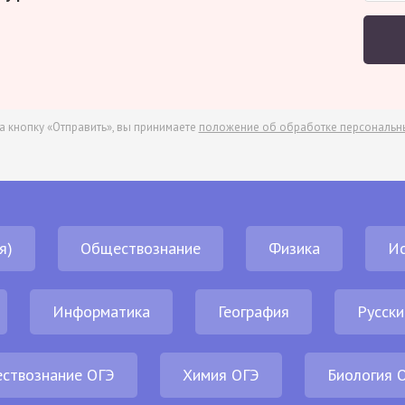
а кнопку «Отправить», вы принимаете
положение об обработке персональн
я)
Обществознание
Физика
И
Информатика
География
Русски
ствознание ОГЭ
Химия ОГЭ
Биология 