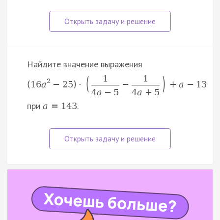
Найдите значение выражения
(
)
1
1
2
(
16
a
−
25
)
·
−
+
a
−
13
4
a
−
5
4
a
+
5
при
.
a
=
143