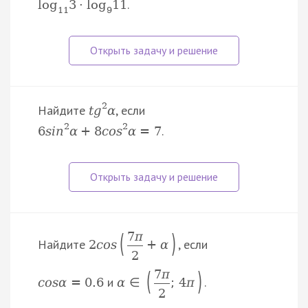
.
log
3
⋅
log
11
11
9
2
Найдите
, если
t
g
α
2
2
.
6
s
i
n
α
+
8
c
o
s
α
=
7
(
)
7
π
Найдите
, если
2
c
o
s
+
α
2
(
)
7
π
и
.
c
o
s
α
=
0.6
α
∈
;
4
π
2