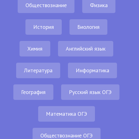
Обществознание
Физика
История
Биология
Химия
Английский язык
Литература
Информатика
География
Русский язык ОГЭ
Математика ОГЭ
Обществознание ОГЭ