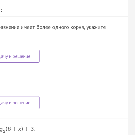
:
уравнение имеет более одного корня, укажите
.
og
(
6
+
x
)
+
3
2