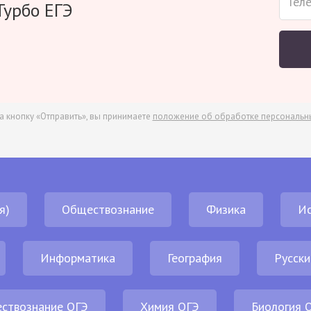
Турбо ЕГЭ
а кнопку «Отправить», вы принимаете
положение об обработке персональн
я)
Обществознание
Физика
И
Информатика
География
Русски
ствознание ОГЭ
Химия ОГЭ
Биология 