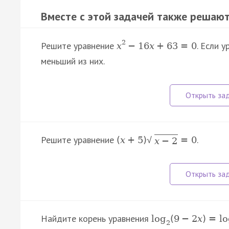
Вместе с этой задачей также решают
2
Решите уравнение
. Если 
x
−
16
x
+
63
=
0
меньший из них.
Решите уравнение
.
(
x
+
5
)
=
0
√
x
−
2
Найдите корень уравнения
log
(
9
−
2
x
)
=
l
2