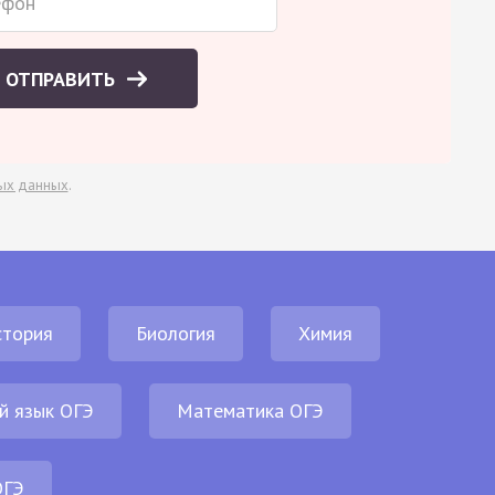
ОТПРАВИТЬ
ых данных
.
стория
Биология
Химия
й язык ОГЭ
Математика ОГЭ
ОГЭ