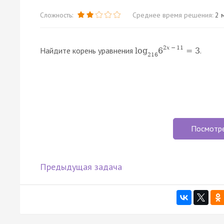
Сложность:
Среднее время решения:
2 м
2
x
−
11
Найдите корень уравнения
.
log
6
=
3
216
Посмотр
Предыдущая задача