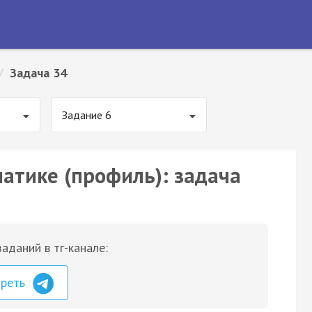
/
Задача 34
Задание 6
матике (профиль): задача
аданий в тг-канале:
треть