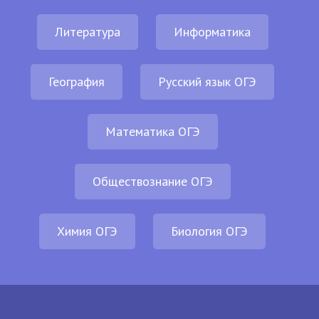
Литература
Информатика
География
Русский язык ОГЭ
Математика ОГЭ
Обществознание ОГЭ
Химия ОГЭ
Биология ОГЭ