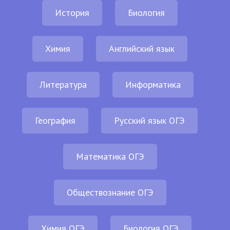
История
Биология
Химия
Английский язык
Литература
Информатика
География
Русский язык ОГЭ
Математика ОГЭ
Обществознание ОГЭ
Химия ОГЭ
Биология ОГЭ