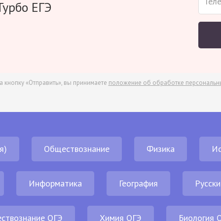
Турбо ЕГЭ
а кнопку «Отправить», вы принимаете
положение об обработке персональн
я)
Обществознание
Физика
И
Информатика
География
Русски
ствознание ОГЭ
Химия ОГЭ
Биология 