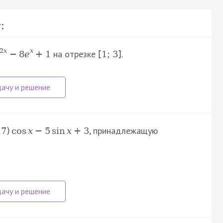
:
2
x
x
на отрезке
.
−
8
e
+
1
[
1
;
3
]
, принадлежащую
7
)
cos
x
−
5
sin
x
+
3