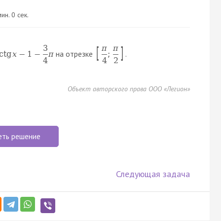
ин. 0 сек.
3
π
π
[
]
на отрезке
.
ctg
x
−
1
−
π
;
4
4
2
Объект авторского права ООО «Легион»
еть решение
Следующая задача