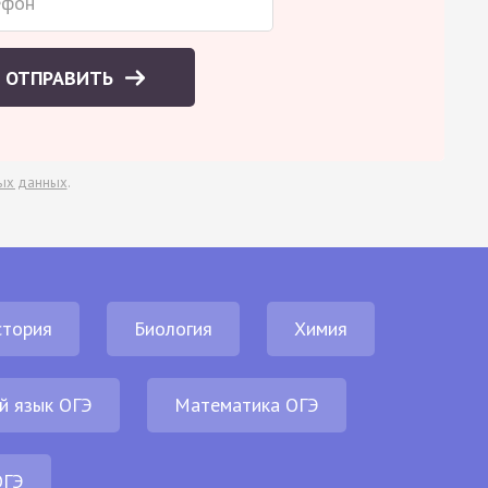
ОТПРАВИТЬ
ых данных
.
стория
Биология
Химия
й язык ОГЭ
Математика ОГЭ
ОГЭ