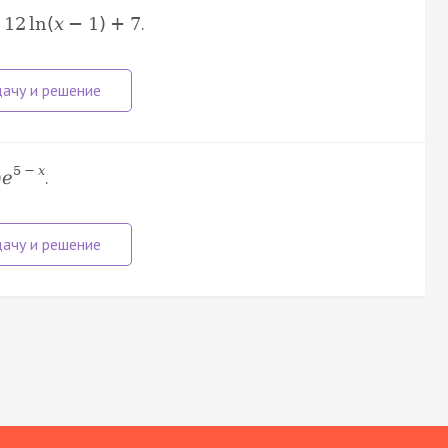
.
12
ln
(
x
−
1
)
+
7
5
−
x
.
)
e