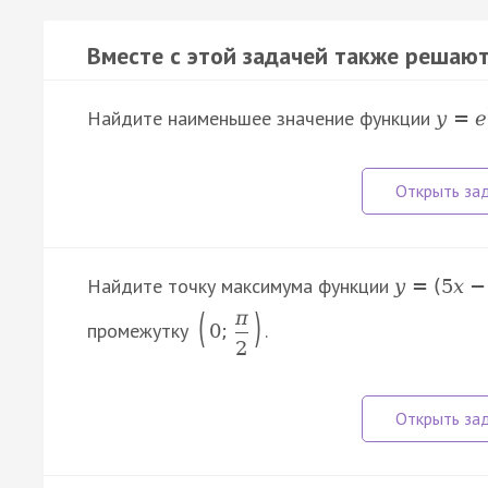
Вместе с этой задачей также решают
Найдите наименьшее значение функции
y
=
e
Найдите точку максимума функции
y
=
(
5
x
−
(
)
π
промежутку
.
0
;
2