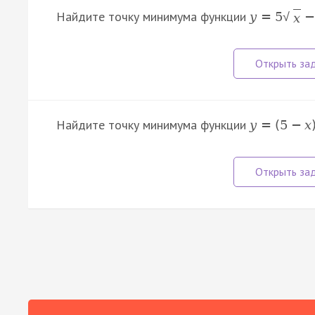
Найдите точку минимума функции
y
=
5
−
√
x
Найдите точку минимума функции
y
=
(
5
−
x