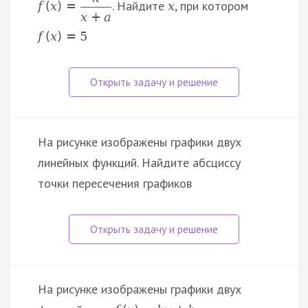
. Найдите
, при котором
f
(
x
)
=
x
x
+
a
f
(
x
)
=
5
На рисунке изображены графики двух
линейных функций. Найдите абсциссу
точки пересечения графиков
На рисунке изображены графики двух