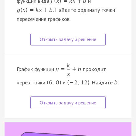
функций вида
и
f
(
x
)
=
k
x
+
b
. Найдите ординату точки
g
(
x
)
=
k
x
+
b
пересечения графиков.
k
График функции
проходит
y
=
+
b
x
через точки
и
. Найдите
.
(
6
;
8
)
(
−
2
;
12
)
b