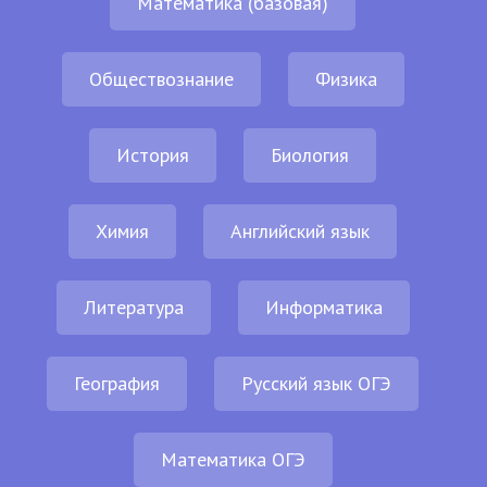
Математика (базовая)
Обществознание
Физика
История
Биология
Химия
Английский язык
Литература
Информатика
География
Русский язык ОГЭ
Математика ОГЭ