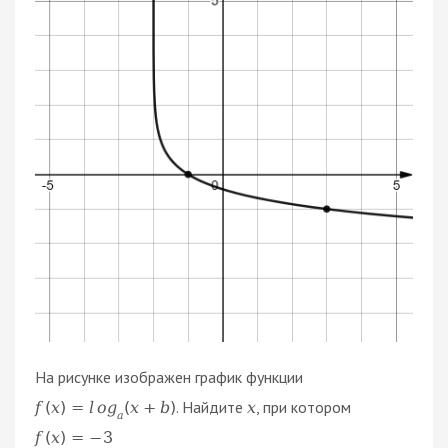
На рисунке изображен график функции
. Найдите
, при котором
f
(
x
)
=
l
o
g
(
x
+
b
)
x
a
f
(
x
)
=
−
3