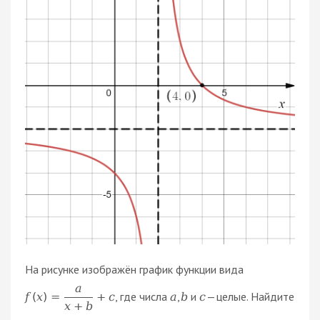
На рисунке изображён график функции вида
a
, где числа
,
и
— целые. Найдите
f
(
x
)
=
+
c
a
b
c
x
+
b