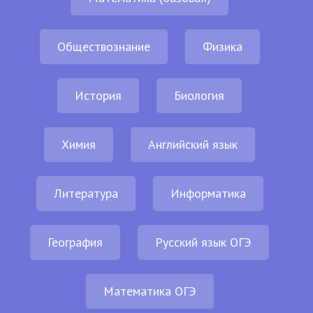
Обществознание
Физика
История
Биология
Химия
Английский язык
Литература
Информатика
География
Русский язык ОГЭ
Математика ОГЭ