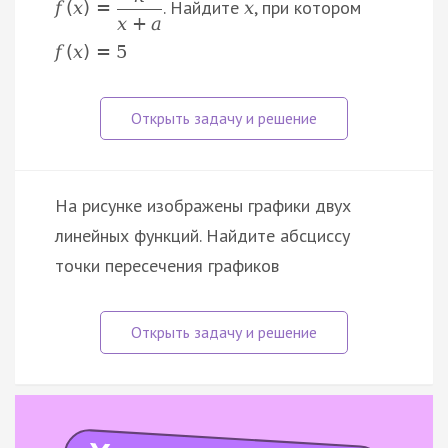
. Найдите
, при котором
f
(
x
)
=
x
x
+
a
f
(
x
)
=
5
На рисунке изображены графики двух
линейных функций. Найдите абсциссу
точки пересечения графиков