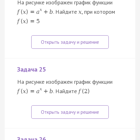
На рисунке изображен график функции
x
. Найдите
, при котором
f
(
x
)
=
a
+
b
x
f
(
x
)
=
5
Задача 25
На рисунке изображен график функции
x
. Найдите
f
(
x
)
=
a
+
b
f
(
2
)
Задача 26