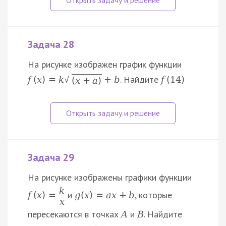
Задача 28
На рисунке изображен график функции
. Найдите
f
(
x
)
=
k
+
b
f
(
14
)
√
(
x
+
a
)
Задача 29
На рисунке изображены графики функции
k
и
, которые
f
(
x
)
=
g
(
x
)
=
a
x
+
b
x
пересекаются в точках
и
. Найдите
A
B