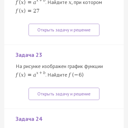
x
+
b
. Найдите
, при котором
f
(
x
)
=
a
x
f
(
x
)
=
27
Задача 23
На рисунке изображен график функции
x
+
b
. Найдите
f
(
x
)
=
a
f
(
−
6
)
Задача 24