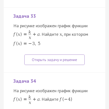
Задача 33
На рисунке изображен график функции
k
. Найдите
, при котором
f
(
x
)
=
+
a
x
x
f
(
x
)
=
−
3
,
5
Задача 34
На рисунке изображен график функции
k
. Найдите
f
(
x
)
=
+
a
f
(
−
4
)
x