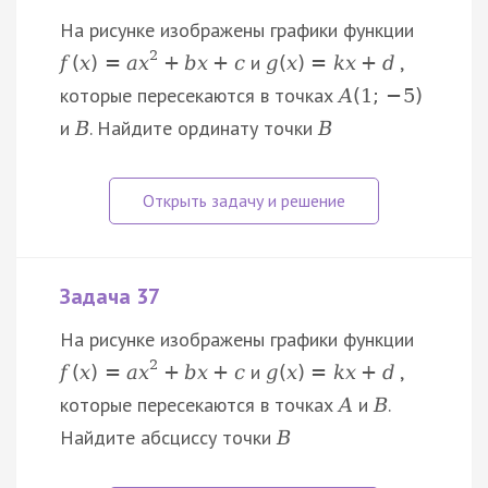
На рисунке изображены графики функции
2
и
,
f
(
x
)
=
a
x
+
b
x
+
c
g
(
x
)
=
k
x
+
d
которые пересекаются в точках
A
(
1
;
−
5
)
и
. Найдите ординату точки
B
B
Задача 37
На рисунке изображены графики функции
2
и
,
f
(
x
)
=
a
x
+
b
x
+
c
g
(
x
)
=
k
x
+
d
которые пересекаются в точках
и
.
A
B
Найдите абсциссу точки
B