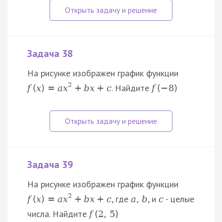
Задача 38
На рисунке изображен график функции
2
. Найдите
f
(
x
)
=
a
x
+
b
x
+
c
f
(
−
8
)
Задача 39
На рисунке изображен график функции
2
, где
, и
- целые
f
(
x
)
=
a
x
+
b
x
+
c
a
,
b
c
числа. Найдите
f
(
2
,
5
)