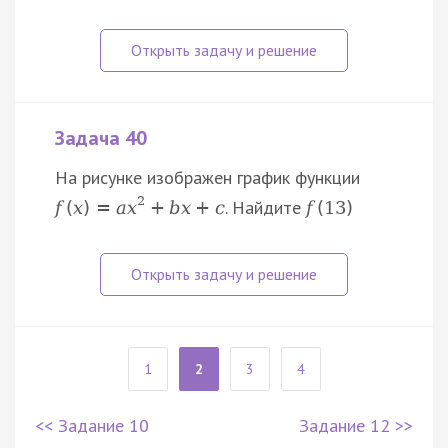
Задача 40
На рисунке изображен график функции
2
. Найдите
f
(
x
)
=
a
x
+
b
x
+
c
f
(
13
)
1
2
3
4
<< Задание 10
Задание 12 >>