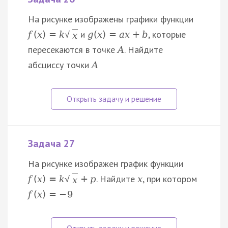
На рисунке изображены графики функции
и
, которые
f
(
x
)
=
k
g
(
x
)
=
a
x
+
b
√
x
пересекаются в точке
. Найдите
A
абсциссу точки
A
Задача 27
На рисунке изображен график функции
. Найдите
, при котором
f
(
x
)
=
k
+
p
x
√
x
f
(
x
)
=
−
9