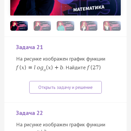
Задача 21
На рисунке изображен график функции
. Найдите
f
(
x
)
=
l
o
g
(
x
)
+
b
f
(
27
)
a
Задача 22
На рисунке изображен график функции