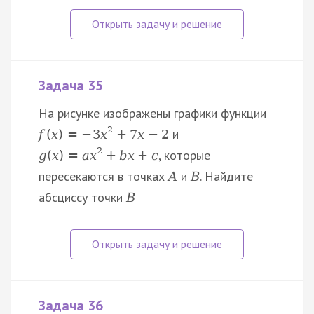
Задача 35
На рисунке изображены графики функции
2
и
f
(
x
)
=
−
3
x
+
7
x
−
2
2
, которые
g
(
x
)
=
a
x
+
b
x
+
c
пересекаются в точках
и
. Найдите
A
B
абсциссу точки
B
Задача 36