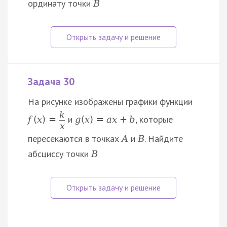
ординату точки
B
Задача 30
На рисунке изображены графики функции
k
и
, которые
f
(
x
)
=
g
(
x
)
=
a
x
+
b
x
пересекаются в точках
и
. Найдите
A
B
абсциссу точки
B