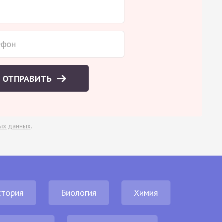
ОТПРАВИТЬ
ых данных
.
стория
Биология
Химия