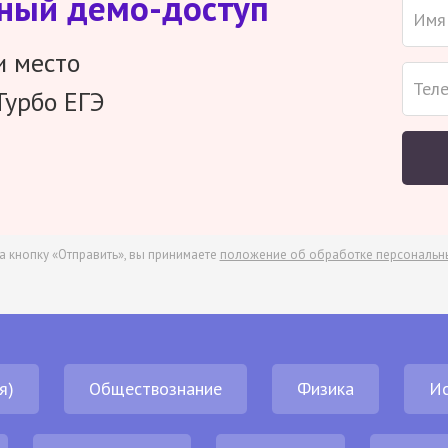
тный демо-доступ
и место
Турбо ЕГЭ
а кнопку «Отправить», вы принимаете
положение об обработке персональн
я)
Обществознание
Физика
И