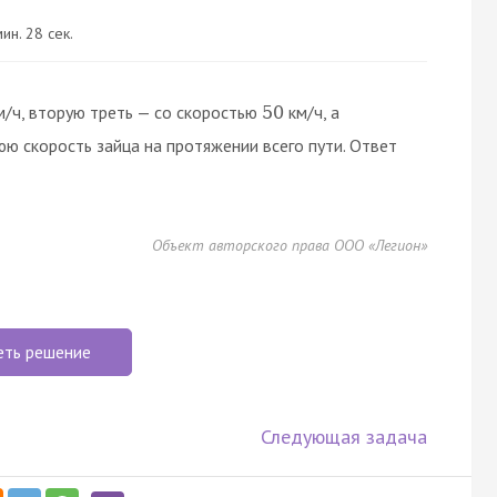
ин. 28 сек.
/ч, вторую треть — со скоростью
км/ч, а
50
ю скорость зайца на протяжении всего пути. Ответ
Объект авторского права ООО «Легион»
еть решение
Следующая задача