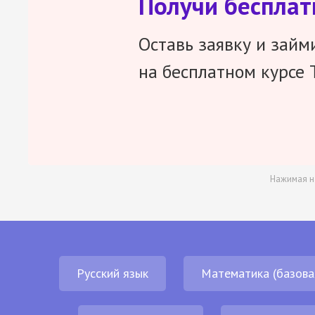
Получи беспла
Оставь заявку и займ
на бесплатном курсе 
Нажимая н
Русский язык
Математика (базова