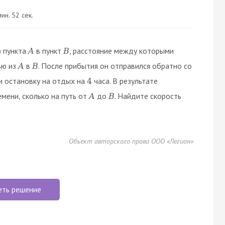
ин. 52 сек.
з пункта
в пункт
, расстояние между которыми
A
B
ью из
в
. После прибытия он отправился обратно со
A
B
и остановку на отдых на
часа. В результате
4
мени, сколько на путь от
до
. Найдите скорость
A
B
Объект авторского права ООО «Легион»
еть решение