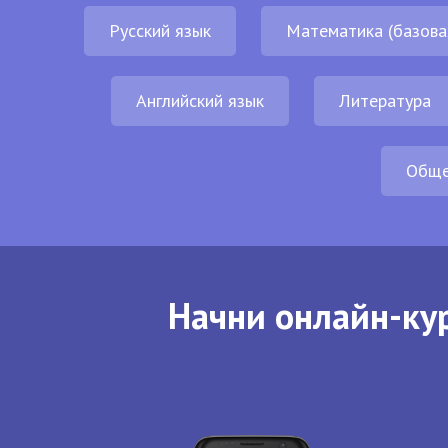
Русский язык
Математика (базова
Английский язык
Литература
Обще
Начни онлайн-кур