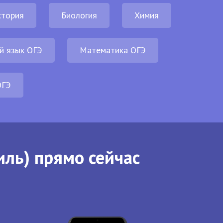
стория
Биология
Химия
й язык ОГЭ
Математика ОГЭ
ОГЭ
иль) прямо сейчас