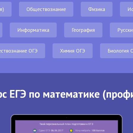
я)
Обществознание
Физика
И
Информатика
География
Русски
ствознание ОГЭ
Химия ОГЭ
Биология 
с ЕГЭ по математике (проф