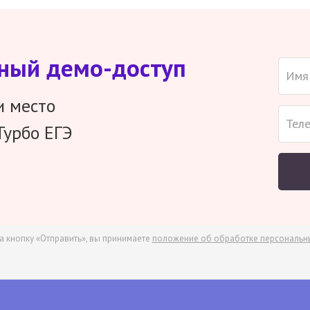
тный демо-доступ
и место
Турбо ЕГЭ
а кнопку «Отправить», вы принимаете
положение об обработке персональн