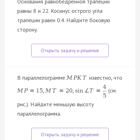
Основания равнобедренной трапеции
равны 8 и 22. Косинус острого угла
трапеции равен 0.4. Найдите боковую
сторону.
В параллелограмме
известно, что
M
P
K
T
4
,
,
(см.
M
P
=
15
M
T
=
20
sin
∠
T
=
5
рис.). Найдите меньшую высоту
параллелограмма.