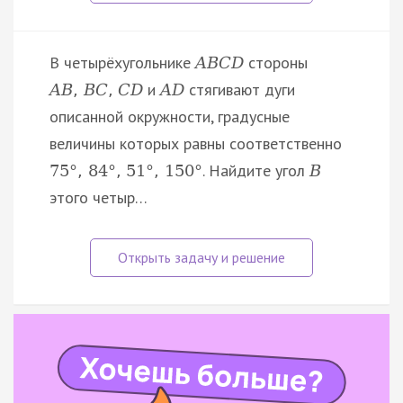
В четырёхугольнике
стороны
A
B
C
D
и
стягивают дуги
A
B
,
B
C
,
C
D
A
D
описанной окружности, градусные
величины которых равны соответственно
. Найдите угол
75
°
,
84
°
,
51
°
,
150
°
B
этого четыр…