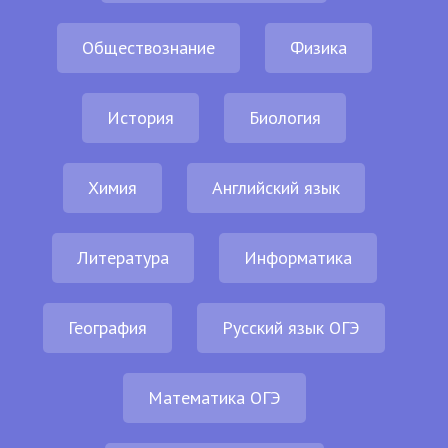
Обществознание
Физика
История
Биология
Химия
Английский язык
Литература
Информатика
География
Русский язык ОГЭ
Математика ОГЭ