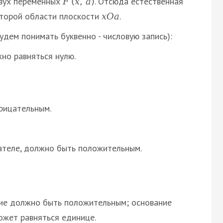
двух переменных
. Отсюда естественная
F
(
x
,
а
)
оторой области плоскости
.
х
О
а
дем понимать буквенно - числовую запись):
жно равняться нулю.
рицательным.
ателе, должно быть положительным.
ние должно быть положительным; основание
ожет равняться единице.