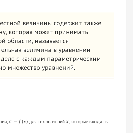
вестной величины содержит также
ну, которая может принимать
ой области, называется
ельная величина в уравнении
м деле с каждым параметрическим
но множество уравнений.
ции,
для тех значений
, которые входят в
а
=
f
(
х
)
х