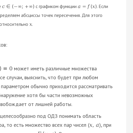
де
с графиком функции
. Если
с
∈
(
−
∞
;
+
∞
)
а
=
f
(
х
)
пределяем абсциссы точек пересечения. Для этого
относительно
.
х
ов:
может иметь различные множества
)
=
0
все случаи, выяснить, что будет при любом
с параметром обычно приходится рассматривать
бнаружение хотя бы части невозможных
освобождает от лишней работы.
целесообразно под ОДЗ понимать область
, то есть множество всех пар чисел (
), при
х
,
а