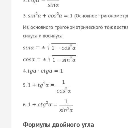
2.
c
t
g
α
=
s
i
n
α
2
2
3.
(Основное тригонометр
s
i
n
α
+
c
o
s
α
=
1
Из основного тригонометрического тождеств
синуса и косинуса
√
2
s
i
n
α
=
±
1
−
c
o
s
α
√
2
c
o
s
α
=
±
1
−
s
i
n
α
4.
t
g
α
·
c
t
g
α
=
1
1
2
5.
1
+
t
g
α
=
2
c
o
s
α
1
2
6.
1
+
c
t
g
α
=
2
s
i
n
α
Формулы двойного угла