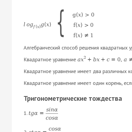
{
g
(
x
)
>
0
l
o
g
g
(
x
)
f
(
x
)
>
0
f
(
x
)
f
(
x
)
≠
1
Алгебраический способ решения квадратных 
2
Квадратное уравнение
a
x
+
b
x
+
c
=
0
,
а
Квадратное уравнение имеет два различных к
Квадратное уравнение имеет один корень, ес
Тригонометрические тождества
s
i
n
α
1.
t
g
α
=
c
o
s
α
c
o
s
α