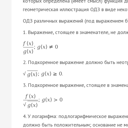
которых определена (имеет смысл) функция 
геометрическая иллюстрация ОДЗ в виде нек
ОДЗ различных выражений (под выражением бу
1. Выражение, стоящее в знаменателе, не дол
f
(
x
)
;
g
(
x
)
≠
0
g
(
x
)
2. Подкоренное выражение должно быть неот
.
;
g
(
x
)
≥
0
√
g
(
x
)
3. Подкоренное выражение, стоящее в знамен
f
(
x
)
;
g
(
x
)
>
0
√
g
(
x
)
4. У логарифма: подлогарифмическое выраже
должно быть положительным; основание не м