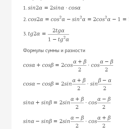
1.
s
i
n
2
α
=
2
s
i
n
α
·
c
o
s
α
2
2
2
2.
c
o
s
2
α
=
c
o
s
α
−
s
i
n
α
=
2
c
o
s
α
−
1
=
2
t
g
α
3.
t
g
2
α
=
2
1
−
t
g
α
Формулы суммы и разности
α
+
β
α
−
β
c
o
s
α
+
c
o
s
β
=
2
c
o
s
·
c
o
s
2
2
α
+
β
β
−
α
c
o
s
α
−
c
o
s
β
=
2
s
i
n
·
s
i
n
2
2
α
+
β
α
−
β
s
i
n
α
+
s
i
n
β
=
2
s
i
n
·
c
o
s
2
2
α
−
β
α
+
β
s
i
n
α
−
s
i
n
β
=
2
s
i
n
·
c
o
s
2
2