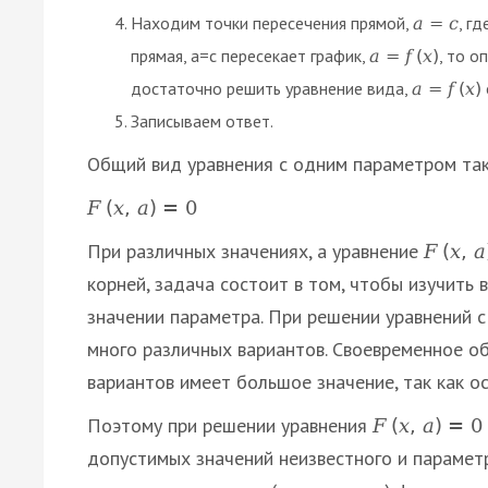
Находим точки пересечения прямой,
, г
а
=
с
прямая, а=с пересекает график,
, то о
а
=
f
(
х
)
достаточно решить уравнение вида,
а
=
f
(
х
)
Записываем ответ.
Общий вид уравнения с одним параметром так
F
(
x
,
a
)
=
0
При различных значениях, а уравнение
F
(
x
,
a
корней, задача состоит в том, чтобы изучить 
значении параметра. При решении уравнений 
много различных вариантов. Своевременное о
вариантов имеет большое значение, так как 
Поэтому при решении уравнения
F
(
x
,
a
)
=
0
допустимых значений неизвестного и параметра