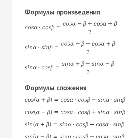
Формулы произведения
c
o
s
α
−
β
+
c
o
s
α
+
β
c
o
s
α
·
c
o
s
β
=
2
c
o
s
α
−
β
−
c
o
s
α
+
β
s
i
n
α
·
s
i
n
β
=
2
s
i
n
α
+
β
+
s
i
n
α
−
β
s
i
n
α
·
c
o
s
β
=
2
Формулы сложения
c
o
s
(
α
+
β
)
=
c
o
s
α
·
c
o
s
β
−
s
i
n
α
·
s
i
n
β
c
o
s
(
α
−
β
)
=
c
o
s
α
·
c
o
s
β
+
s
i
n
α
·
s
i
n
β
s
i
n
(
α
+
β
)
=
s
i
n
α
·
c
o
s
β
+
c
o
s
α
·
s
i
n
β
s
i
n
(
α
−
β
)
=
s
i
n
α
·
c
o
s
β
−
c
o
s
α
·
s
i
n
β