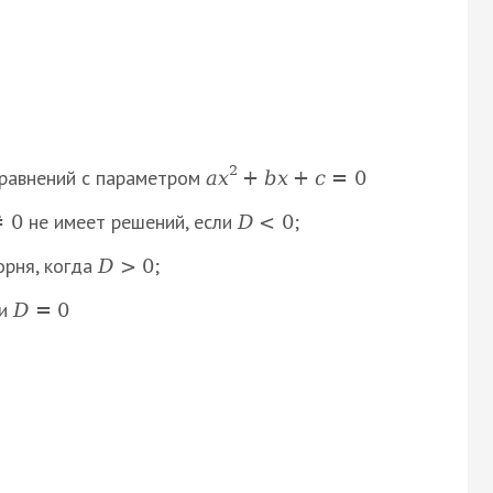
2
уравнений с параметром
a
x
+
b
x
+
c
=
0
не имеет решений, если
;
≠
0
D
<
0
орня, когда
;
D
>
0
ли
D
=
0