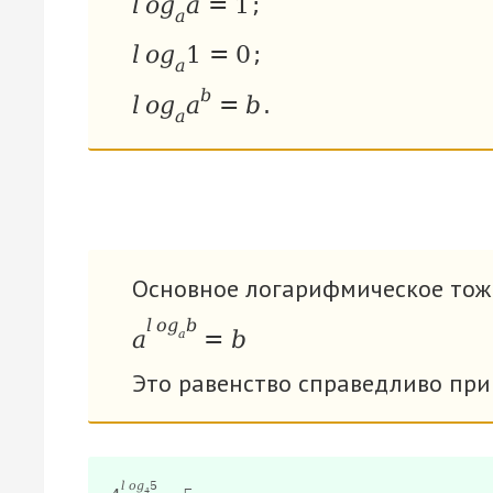
l
o
g
a
=
1
;
a
l
o
g
1
=
0
;
a
b
l
o
g
a
=
b
.
a
Основное логарифмическое тож
l
o
g
b
a
=
b
a
Это равенство справедливо пр
l
o
g
5
4