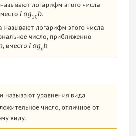
называют логарифм этого числа
место
.
l
o
g
b
10
 называют логарифм этого числа
ональное число, приближенно
, вместо
b
l
o
g
b
e
и называют уравнения вида
ложительное число, отличное от
ому виду.