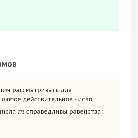
фмов
дем рассматривать для
 любое действительное число.
 числа
справедливы равенства:
m