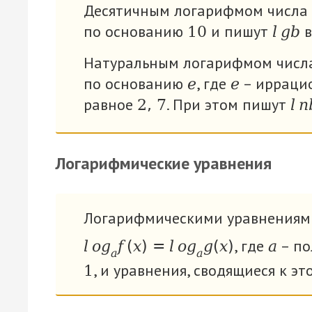
Десятичным логарифмом числа 
по основанию
и пишут
в
10
l
g
b
Натуральным логарифмом числа
по основанию
, где
– ирраци
е
е
равное
. При этом пишут
2
,
7
l
n
Логарифмические уравнения
Логарифмическими уравнениям
, где
– по
l
o
g
f
(
x
)
=
l
o
g
g
(
x
)
а
a
a
, и уравнения, сводящиеся к эт
1