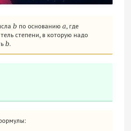
исла
по основанию
, где
b
а
атель степени, в которую надо
ть
.
b
формулы: