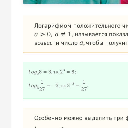
Логарифмом положительного ч
, называется показ
a
>
0
,
a
≠
1
возвести число
, чтобы получи
а
3
, т.к.
l
o
g
8
=
3
2
=
8
;
2
1
1
−
3
, т.к
.
l
o
g
=
−
3
3
=
3
27
27
Особенно можно выделить три 