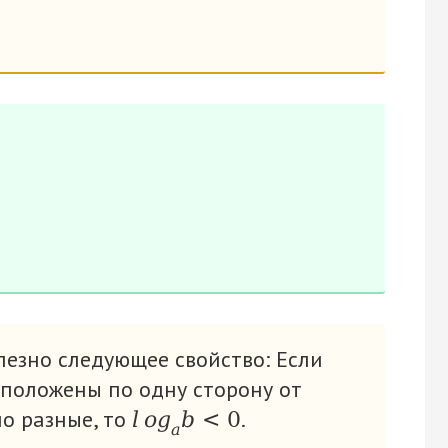
лезно следующее свойство: Если
сположены по одну сторону от
 по разные, то
.
l
o
g
b
<
0
a