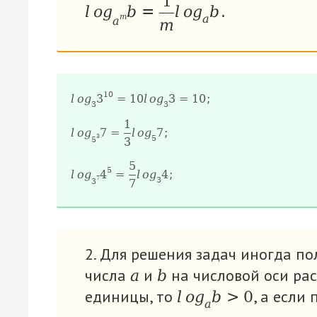
1
l
o
g
b
=
l
o
g
b
.
a
m
a
m
10
l
o
g
3
=
10
l
o
g
3
=
10
;
3
3
1
l
o
g
7
=
l
o
g
7
;
5
3
5
3
5
5
l
o
g
4
=
l
o
g
4
;
3
7
3
7
2. Для решения задач иногда по
числа
и
на числовой оси ра
а
b
единицы, то
, а если
l
o
g
b
>
0
a