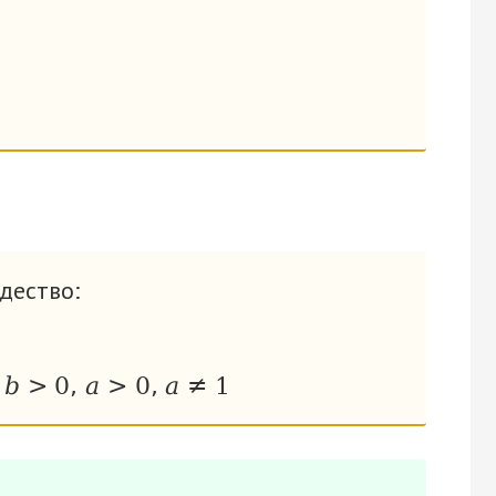
дество:
и
b
>
0
,
a
>
0
,
a
≠
1