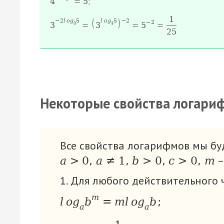
;
4
=
5
1
(
)
−
2
l
o
g
5
l
o
g
5
−
2
−
2
3
=
3
=
5
=
3
3
25
Некоторые свойства логари
Все свойства логарифмов мы бу
–
a
>
0
,
a
≠
1
,
b
>
0
,
c
>
0
,
m
1. Для любого действительного
m
l
o
g
b
=
m
l
o
g
b
;
а
a