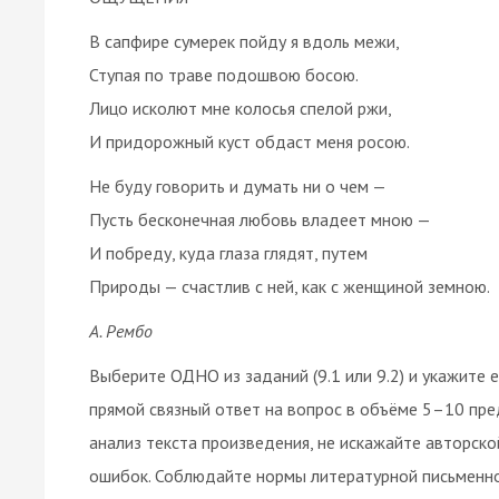
В сапфире сумерек пойду я вдоль межи,
Ступая по траве подошвою босою.
Лицо исколют мне колосья спелой ржи,
И придорожный куст обдаст меня росою.
Не буду говорить и думать ни о чем —
Пусть бесконечная любовь владеет мною —
И побреду, куда глаза глядят, путем
Природы — счастлив с ней, как с женщиной земною.
А. Рембо
Выберите ОДНО из заданий (9.1 или 9.2) и укажит
прямой связный ответ на вопрос в объёме 5–10 пре
анализ текста произведения, не искажайте авторско
ошибок. Соблюдайте нормы литературной письменной