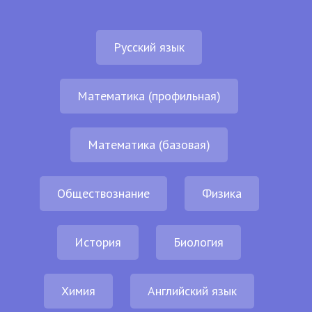
Русский язык
Математика (профильная)
Математика (базовая)
Обществознание
Физика
История
Биология
Химия
Английский язык