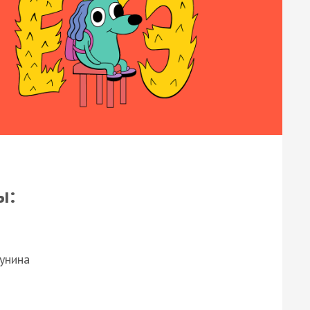
ы:
Бунина