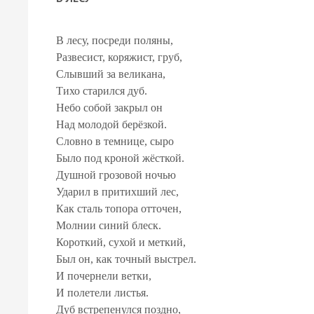
В лесу, посреди поляны,
Развесист, коряжист, груб,
Слывший за великана,
Тихо старился дуб.
Небо собой закрыл он
Над молодой берёзкой.
Словно в темнице, сыро
Было под кроной жёсткой.
Душной грозовой ночью
Ударил в притихший лес,
Как сталь топора отточен,
Молнии синий блеск.
Короткий, сухой и меткий,
Был он, как точный выстрел.
И почернели ветки,
И полетели листья.
Дуб встрепенулся поздно,