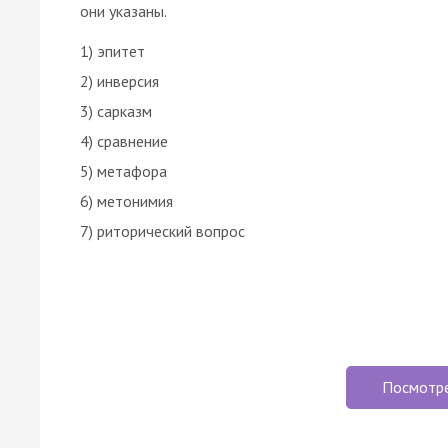
они указаны.
1) эпитет
2) инверсия
3) сарказм
4) сравнение
5) метафора
6) метонимия
7) риторический вопрос
Посмотр