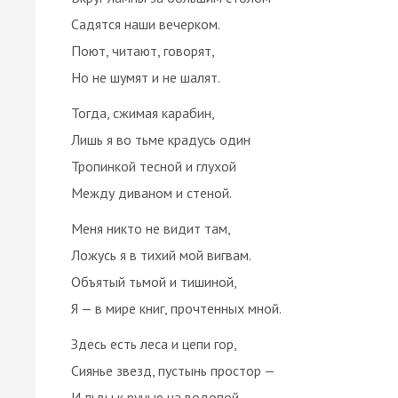
Садятся наши вечерком.
Поют, читают, говорят,
Но не шумят и не шалят.
Тогда, сжимая карабин,
Лишь я во тьме крадусь один
Тропинкой тесной и глухой
Между диваном и стеной.
Меня никто не видит там,
Ложусь я в тихий мой вигвам.
Объятый тьмой и тишиной,
Я — в мире книг, прочтенных мной.
Здесь есть леса и цепи гор,
Сиянье звезд, пустынь простор —
И львы к ручью на водопой