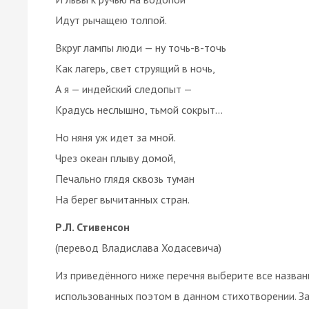
Идут рычащею толпой.
Вкруг лампы люди — ну точь-в-точь
Как лагерь, свет струящий в ночь,
А я — индейский следопыт —
Крадусь неслышно, тьмой сокрыт…
Но няня уж идет за мной.
Чрез океан плыву домой,
Печально глядя сквозь туман
На берег вычитанных стран.
Р.Л. Стивенсон
(перевод Владислава Ходасевича)
Из приведённого ниже перечня выберите все назван
использованных поэтом в данном стихотворении. З