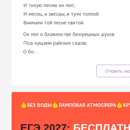
И тихую песню он пел;
И месяц, и звезды, и тучи толпой
Внимали той песне святой.
Он пел о блаженстве безгрешных духов
Под кущами райских садов;
О бо…
БЕЗ ВОДЫ
ЛАМПОВАЯ АТМОСФЕРА
КР
ЕГЭ 2027:
БЕСПЛАТН