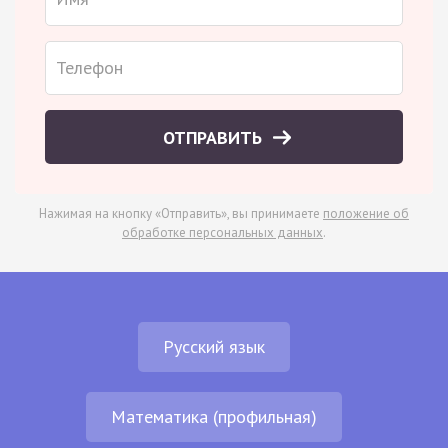
ОТПРАВИТЬ
Нажимая на кнопку «Отправить», вы принимаете
положение об
обработке персональных данных
.
Русский язык
Математика (профильная)