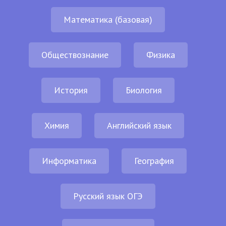
Математика (базовая)
Обществознание
Физика
История
Биология
Химия
Английский язык
Информатика
География
Русский язык ОГЭ