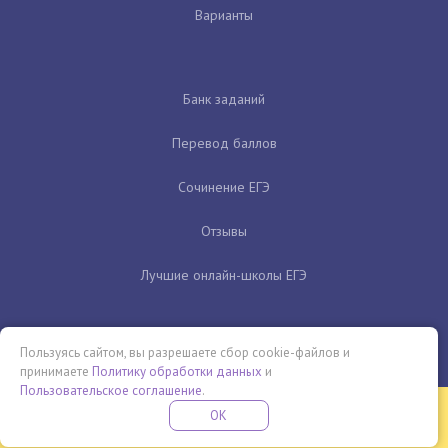
Варианты
Банк заданий
Перевод баллов
Сочинение ЕГЭ
Отзывы
Лучшие онлайн-школы ЕГЭ
Пользуясь сайтом, вы разрешаете сбор cookie-файлов и
принимаете
Политику обработки данных
и
Пользовательское соглашение
.
Бесплатная летняя школа
OK
ПОДРОБНЕЕ
ПРОВЕДИ ЭТО ЛЕТО С ПОЛЬЗОЙ