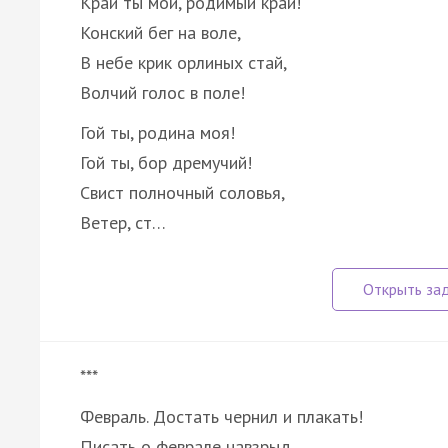
Край ты мой, родимый край!
Конский бег на воле,
В небе крик орлиных стай,
Волчий голос в поле!
Гой ты, родина моя!
Гой ты, бор дремучий!
Свист полночный соловья,
Ветер, ст…
***
Февраль. Достать чернил и плакать!
Писать о феврале навзрыд,