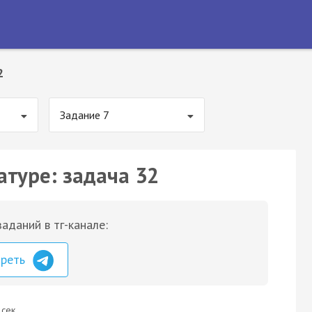
2
Задание 7
атуре: задача 32
аданий в тг-канале:
треть
 сек.