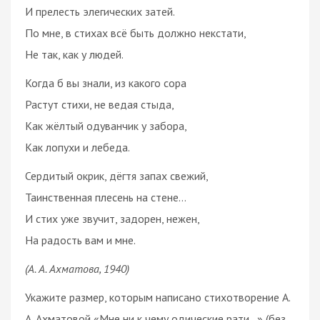
И прелесть элегических затей.
По мне, в стихах всё быть должно некстати,
Не так, как у людей.
Когда б вы знали, из какого сора
Растут стихи, не ведая стыда,
Как жёлтый одуванчик у забора,
Как лопухи и лебеда.
Сердитый окрик, дёгтя запах свежий,
Таинственная плесень на стене…
И стих уже звучит, задорен, нежен,
На радость вам и мне.
(А. А. Ахматова, 1940)
Укажите размер, которым написано стихотворение А.
А. Ахматовой «Мне ни к чему одические рати…» (без