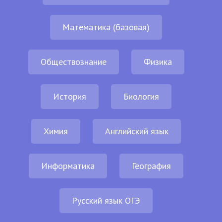
Математика (базовая)
Обществознание
Физика
История
Биология
Химия
Английский язык
Информатика
География
Русский язык ОГЭ