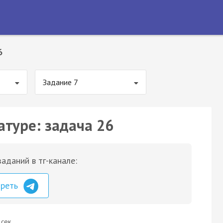
6
Задание 7
атуре: задача 26
аданий в тг-канале:
треть
 сек.