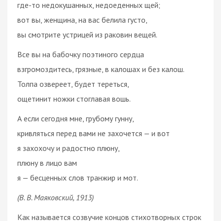
где-то недокушанных, недоеденных щей;
вот вы, женщина, на вас белила густо,
вы смотрите устрицей из раковин вещей.
Все вы на бабочку поэтиного сердца
взгромоздитесь, грязные, в калошах и без калош.
Толпа озвереет, будет тереться,
ощетинит ножки стоглавая вошь.
А если сегодня мне, грубому гунну,
кривляться перед вами не захочется — и вот
я захохочу и радостно плюну,
плюну в лицо вам
я — бесценных слов транжир и мот.
(В. В. Маяковский, 1913)
Как называется созвучие концов стихотворных строк