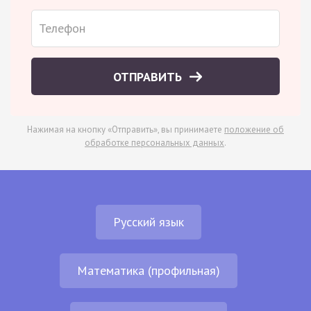
ОТПРАВИТЬ
Нажимая на кнопку «Отправить», вы принимаете
положение об
обработке персональных данных
.
Русский язык
Математика (профильная)