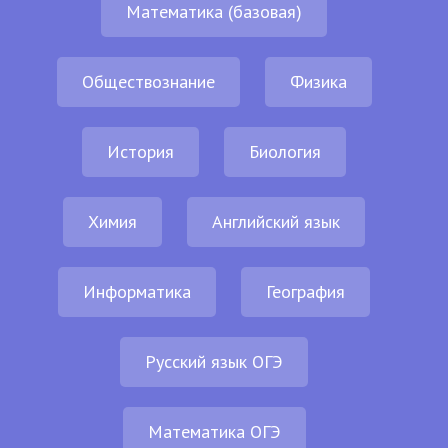
Математика (базовая)
Обществознание
Физика
История
Биология
Химия
Английский язык
Информатика
География
Русский язык ОГЭ
Математика ОГЭ