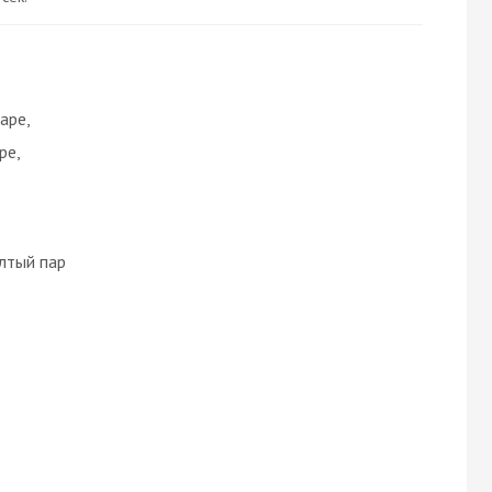
аре,
ре,
ёлтый пар