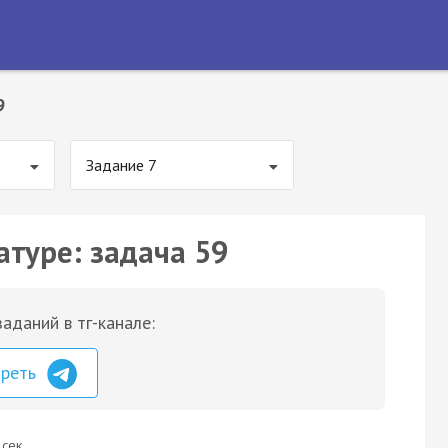
9
Задание 7
атуре: задача 59
аданий в тг-канале:
треть
 сек.