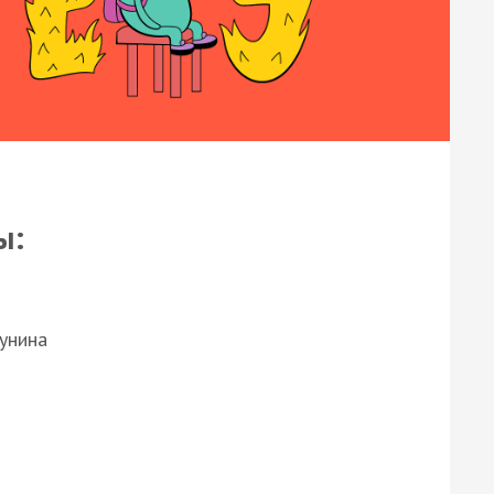
ы:
Бунина